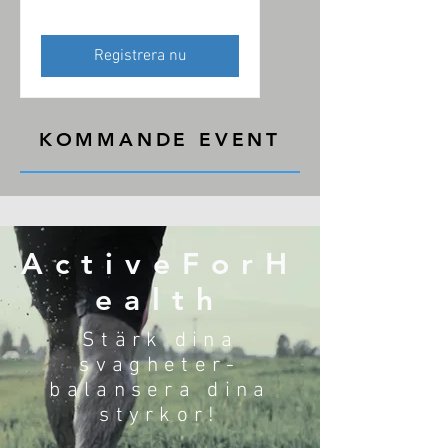
Registrera nu
KOMMANDE EVENT
ActiveForH
ealth
Stärk dina
svagheter-
balansera dina
styrkor!