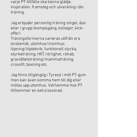
varje PT-tillfälle ska känna glädje,
inspiration, framsteg och utveckling i din
träning.
Jag erbjuder personlig träning singel, duo
eller i grupp (kompisgäng, kollegor, kick-
offer).
Träningsformerna varieras utifrån era
önskemål, utomhus/inomhus;
löpning/löpteknik, funktionell styrka,
styrketräning, HIIT, rörlighet, rehab,
graviditetsträning/mammaträning,
crossfit, boxning etc.
Jag finns tillgänglig i Tyresö i mitt PT-gym
men kan även komma hem till dig eller
mötas upp utomhus. Vid hemma-hos PT
tillkommer en extra kostnad.