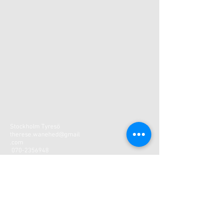
Stockholm Tyresö
therese.wanehed@gmail
.com
070-2356948
KONTAKT