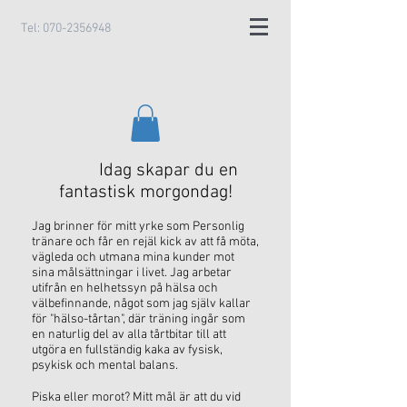
Tel:
070-2356948
Idag skapar du en
fantastisk morgondag!
Jag brinner för mitt yrke som Personlig
tränare och får en rejäl kick av att få möta,
vägleda och utmana mina kunder mot
sina målsättningar i livet. Jag arbetar
utifrån en helhetssyn på hälsa och
välbefinnande, något som jag själv kallar
för "hälso-tårtan", där träning ingår som
en naturlig del av alla tårtbitar till att
utgöra en fullständig kaka av fysisk,
psykisk och mental balans.
Piska eller morot? Mitt mål är att du vid