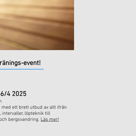
tränings-event!
-6/4 2025
h
med ett brett utbud av allt ifrån
ntervaller, löpteknik till
h och bergsvandring.
Läs mer!