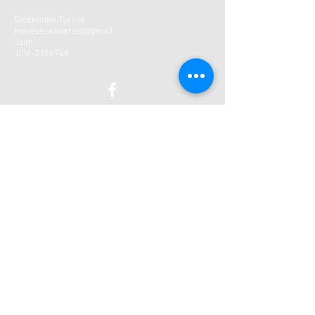
Stockholm Tyresö
therese.wanehed@gmail
.com
070-2356948
KONTAKT