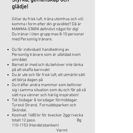
Styrka, gemenskap och
glädje!
Gillar du frisk luft, träna utomhus och vill
komma i form efter din graviditet? Då är
MAMMA-STARK definitivt något för dig!
Du tränar i liten grupp max 8-10 personer
med Personlig tränare.
Du får individuell handledning av
Personlig tränare som är utbildad inom
området.
Barnet är med och du behöver inte tänka
på att skaffa barnvakt
Du är ute och får frisk luft, ett utmärkt sätt
att börja dagen på
Du träffar andra mammor som befinner
sig i samma situation som du och får på så
sätt nya vänner och härlig inspiration!
Tid: tisdagar & torsdagar förmiddagar,
Tyresö Strand, Fornuddsparken och
Sköndal.
Kostnad: 1680 kr för 6veckor 2ggr/vecka
totalt 12 pass. Bg
110-1153
(Handelsbanken)
Varmt