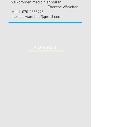
välkommen med din anmälan!
Therese Wånehed
Mobil:
070-2356948
therese.wanehed@gmail.com
ADRESS