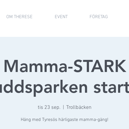
OM THERESE
EVENT
FÖRETAG
Mamma-STARK
ddsparken star
tis 23 sep.
  |  
Trollbäcken
Häng med Tyresös härligaste mamma-gäng!