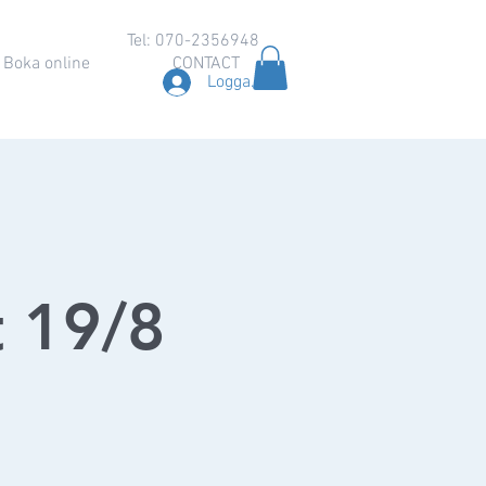
Tel: 070-2356948
Boka online
CONTACT
Logga in
t 19/8