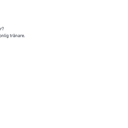
r?
nlig tränare.