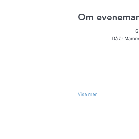
Om eveneman
G
Då är Mamma-
Visa mer