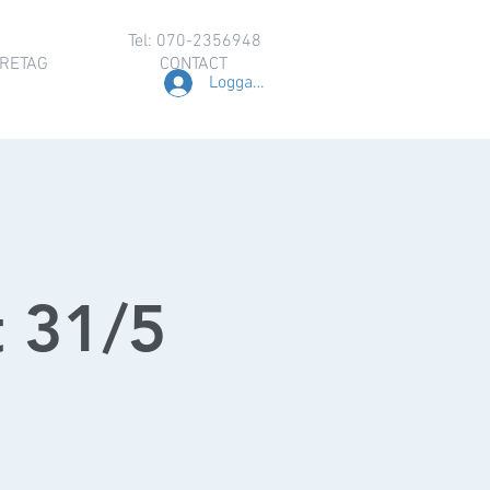
Tel: 070-2356948
RETAG
CONTACT
Logga in
t 31/5