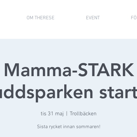
OM THERESE
EVENT
FÖ
Mamma-STARK
ddsparken star
tis 31 maj
  |  
Trollbäcken
Sista rycket innan sommaren!