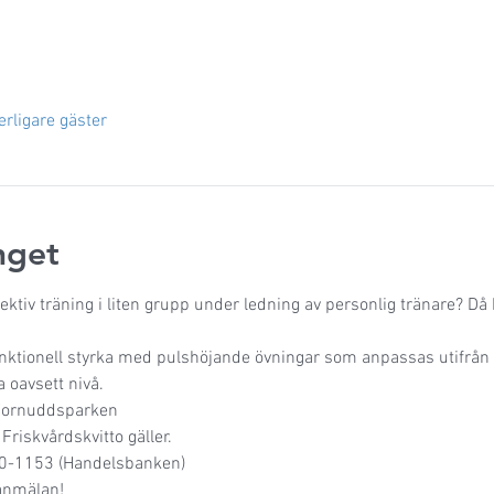
erligare gäster
get
tiv träning i liten grupp under ledning av personlig tränare? Då h
ktionell styrka med pulshöjande övningar som anpassas utifrån al
a oavsett nivå.
 Fornuddsparken
 Friskvårdskvitto gäller.
110-1153 (Handelsbanken)
anmälan!