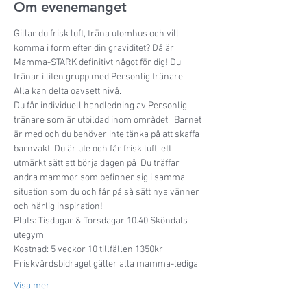
Om evenemanget
Gillar du frisk luft, träna utomhus och vill 
komma i form efter din graviditet? Då är 
Mamma-STARK definitivt något för dig! Du 
tränar i liten grupp med Personlig tränare.   
Alla kan delta oavsett nivå.  
Du får individuell handledning av Personlig 
tränare som är utbildad inom området.  Barnet 
är med och du behöver inte tänka på att skaffa 
barnvakt  Du är ute och får frisk luft, ett 
utmärkt sätt att börja dagen på  Du träffar 
andra mammor som befinner sig i samma 
situation som du och får på så sätt nya vänner 
och härlig inspiration!   
Plats: Tisdagar & Torsdagar 10.40 Sköndals 
utegym  
Kostnad: 5 veckor 10 tillfällen 1350kr
Friskvårdsbidraget gäller alla mamma-lediga. 
Visa mer