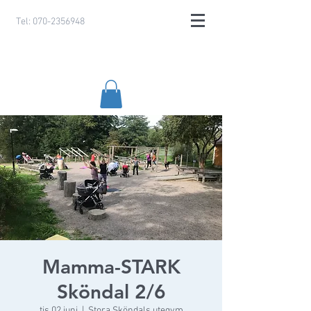
Tel:
070-2356948
Mamma-STARK
Sköndal 2/6
tis 02 juni
  |  
Stora Sköndals utegym