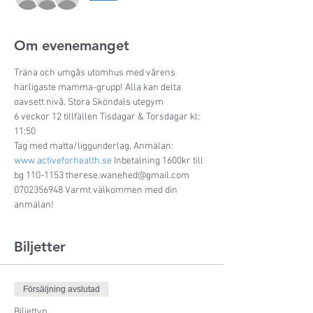
Om evenemanget
Träna och umgås utomhus med vårens 
härligaste mamma-grupp! Alla kan delta 
oavsett nivå. Stora Sköndals utegym
6 veckor 12 tillfällen Tisdagar & Torsdagar kl: 
11:50
Tag med matta/liggunderlag. Anmälan: 
www.activeforhealth.se
 Inbetalning 1600kr till 
bg 110-1153 therese.wanehed@gmail.com 
0702356948 Varmt välkommen med din 
anmälan!
Biljetter
Försäljning avslutad
Biljettyp