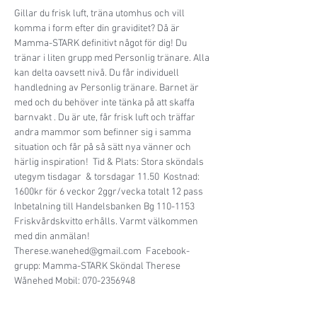
Gillar du frisk luft, träna utomhus och vill 
komma i form efter din graviditet? Då är 
Mamma-STARK definitivt något för dig! Du 
tränar i liten grupp med Personlig tränare. Alla 
kan delta oavsett nivå. Du får individuell 
handledning av Personlig tränare. Barnet är 
med och du behöver inte tänka på att skaffa 
barnvakt . Du är ute, får frisk luft och träffar 
andra mammor som befinner sig i samma 
situation och får på så sätt nya vänner och 
härlig inspiration!  Tid & Plats: Stora sköndals 
utegym tisdagar  & torsdagar 11.50  Kostnad: 
1600kr för 6 veckor 2ggr/vecka totalt 12 pass   
Inbetalning till Handelsbanken Bg 110-1153   
Friskvårdskvitto erhålls. Varmt välkommen 
med din anmälan!   
Therese.wanehed@gmail.com  Facebook-
grupp: Mamma-STARK Sköndal Therese 
Wånehed Mobil: 070-2356948