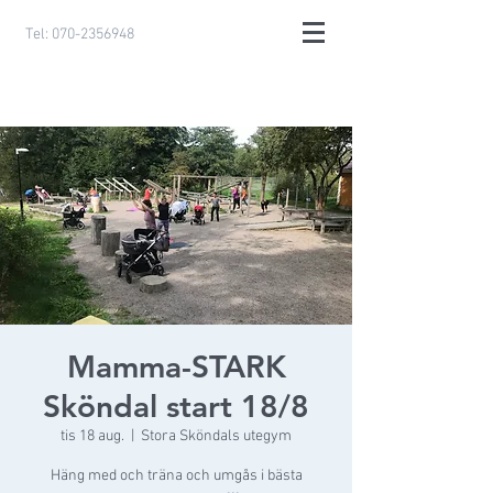
Tel:
070-2356948
Mamma-STARK
Sköndal start 18/8
tis 18 aug.
  |  
Stora Sköndals utegym
Häng med och träna och umgås i bästa