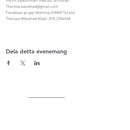
Varmt välkommen med din anmälan!  

Therese.wanehed@gmail.com 

Facebook-grupp: Mamma-STARK Tyresö 

Therese Wånehed Mobil: 070-2356948
Dela detta evenemang
ADRESS