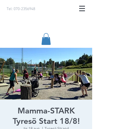
Tel:
070-2356948
Mamma-STARK
Tyresö Start 18/8!
tis 18 aug.
  |  
Tyresö Strand