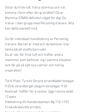
Gillar du frisk luft, träna utomhus och vill 
komma i form efter din graviditet? Då är 
Mamma-STARK definitivt något för dig! Du 
tränar i liten grupp med Personlig tränare. Alla 
kan delta oavsett nivå.    

Du får individuell handledning av Personlig 
tränare. Barnet är med och du behöver inte 
tänka på att skaffa barnvakt .

Du är ute, får frisk luft och träffar andra 
mammor som befinner sig i samma situation 
och får på så sätt nya vänner och härlig 
inspiration!

Tid & Plats: Tyresö Strand strandbadet tisdagar 
9.20 & strandtorget utegym torsdagar 9.20

Kostnad: 1600kr för 6 veckor 2ggr/vecka totalt 
12 pass  

Inbetalning till Handelsbanken Bg 110-1153  

Friskvårdskvitto erhålls.
