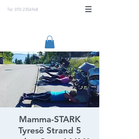
Tel:
070-2356948
Mamma-STARK
Tyresö Strand 5