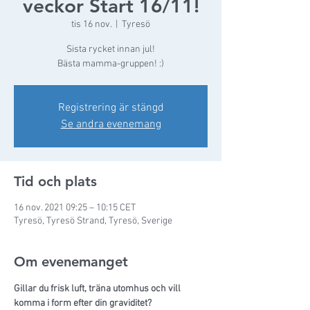
veckor Start 16/11!
tis 16 nov.
  |  
Tyresö
Sista rycket innan jul!
Bästa mamma-gruppen! :)
Registrering är stängd
Se andra evenemang
Tid och plats
16 nov. 2021 09:25 – 10:15 CET
Tyresö, Tyresö Strand, Tyresö, Sverige
Om evenemanget
Gillar du frisk luft, träna utomhus och vill 
komma i form efter din graviditet?