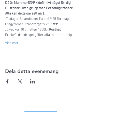
Då är Mamma-STARK definitivt något för dig! 
Du tränar i liten grupp med Personlig tränare.
Alla kan delta oavsett nivå.
 Tisdagar Strandbadet Tyresö 9.25 Torsdagar 
Utegymmet Strandtorget 9.25
Plats:
: 5 veckor 10 tillfällen 1350kr 
Kostnad
Friskvårdsbidraget gäller alla mamma-lediga.
Visa mer
Dela detta evenemang
ADRESS