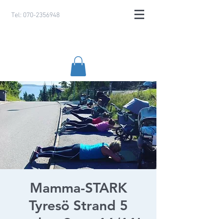
Tel:
070-2356948
Mamma-STARK
Tyresö Strand 5