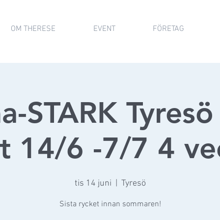
OM THERESE
EVENT
FÖRETAG
-STARK Tyresö 
t 14/6 -7/7 4 v
tis 14 juni
  |  
Tyresö
Sista rycket innan sommaren!