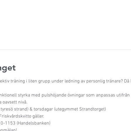
get
tiv träning i liten grupp under ledning av personlig tränare? Då h
ktionell styrka med pulshöjande övningar som anpassas utifrån al
a oavsett nivå.
 tyresö strand) & torsdagar (utegymmet Strandtorget)
Friskvårdskvitto gäller.
 110-1153 (Handelsbanken)
anmälan!