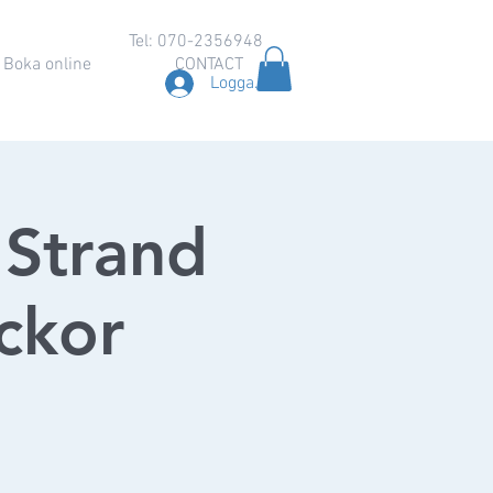
Tel: 070-2356948
Boka online
CONTACT
Logga in
Strand
eckor