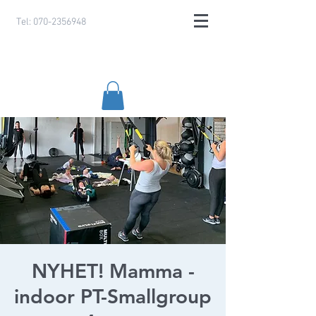
Tel:
070-2356948
NYHET! Mamma -
indoor PT-Smallgroup