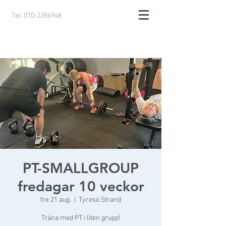
Tel:
070-2356948
PT-SMALLGROUP
fredagar 10 veckor
fre 21 aug.
  |  
Tyresö Strand
Träna med PT i liten grupp!