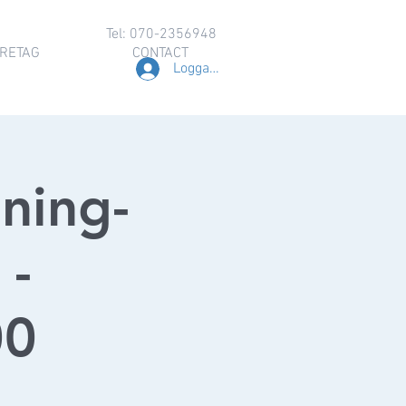
Tel: 070-2356948
RETAG
CONTACT
Logga in
ning-
 -
00