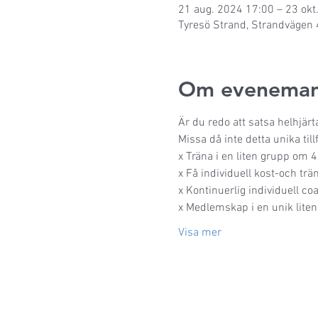
21 aug. 2024 17:00 – 23 okt
Tyresö Strand, Strandvägen 
Om eveneman
Är du redo att satsa helhjärt
Missa då inte detta unika til
x Träna i en liten grupp om 
x Få individuell kost-och trä
x Kontinuerlig individuell c
x Medlemskap i en unik lite
Visa mer