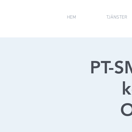
HEM
TJÄNSTER
PT-S
k
O