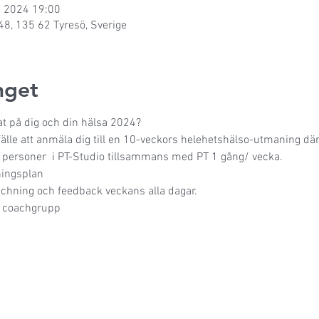
. 2024 19:00
48, 135 62 Tyresö, Sverige
get
at på dig och din hälsa 2024?
lfälle att anmäla dig till en 10-veckors helehetshälso-utmaning där
4 personer  i PT-Studio tillsammans med PT 1 gång/ vecka.
ningsplan
oachning och feedback veckans alla dagar.
n coachgrupp