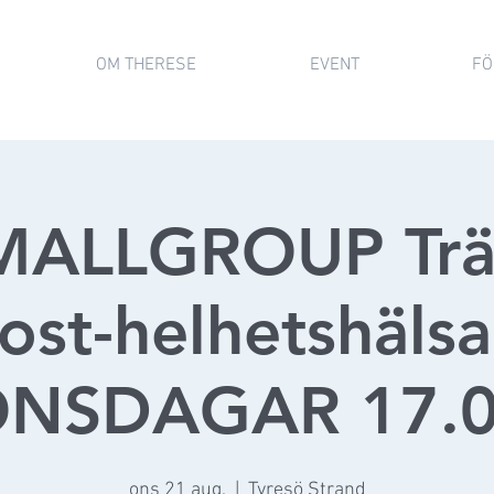
OM THERESE
EVENT
FÖ
MALLGROUP Trä
ost-helhetshälsa
NSDAGAR 17.
ons 21 aug.
  |  
Tyresö Strand