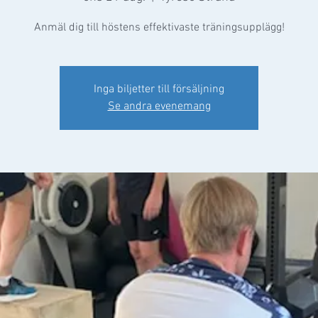
Anmäl dig till höstens effektivaste träningsupplägg!
Inga biljetter till försäljning
Se andra evenemang