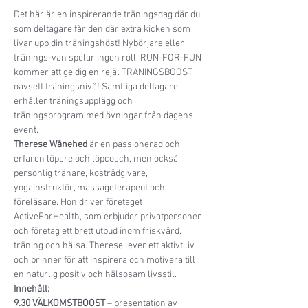
Det här är en inspirerande träningsdag där du 
som deltagare får den där extra kicken som 
livar upp din träningshöst! Nybörjare eller 
tränings-van spelar ingen roll. RUN-FOR-FUN 
kommer att ge dig en rejäl TRÄNINGSBOOST 
oavsett träningsnivå! Samtliga deltagare 
erhåller träningsupplägg och 
träningsprogram med övningar från dagens 
event. 
Therese Wånehed
 är en passionerad och 
erfaren löpare och löpcoach, men också 
personlig tränare, kostrådgivare, 
yogainstruktör, massageterapeut och 
föreläsare. Hon driver företaget 
ActiveForHealth, som erbjuder privatpersoner 
och företag ett brett utbud inom friskvård, 
träning och hälsa. Therese lever ett aktivt liv 
och brinner för att inspirera och motivera till 
en naturlig positiv och hälsosam livsstil. 
Innehåll: 
9.30 VÄLKOMSTBOOST
 – presentation av 