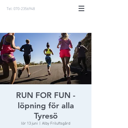
Tel:
070-2356948
RUN FOR FUN -
löpning för alla
Tyresö
lör 13 juni
  |  
Alby Friluftsgård