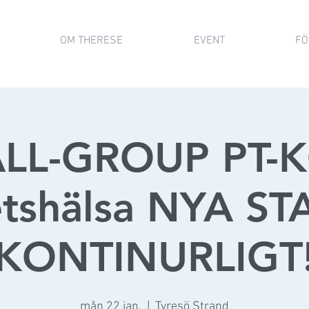
OM THERESE
EVENT
FÖ
LL-GROUP PT-K
etshälsa NYA ST
KONTINURLIGT
mån 22 jan.
  |  
Tyresö Strand