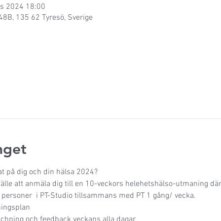
rs 2024 18:00
48B, 135 62 Tyresö, Sverige
get
at på dig och din hälsa 2024?
lfälle att anmäla dig till en 10-veckors helehetshälso-utmaning där
4 personer  i PT-Studio tillsammans med PT 1 gång/ vecka. 
ningsplan 
oachning och feedback veckans alla dagar. 