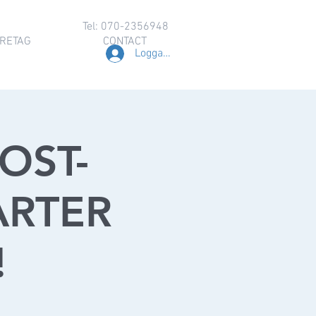
Tel: 070-2356948
RETAG
CONTACT
Logga in
OST-
ARTER
!