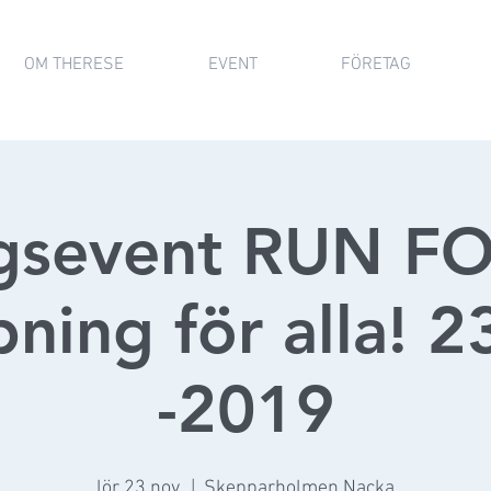
OM THERESE
EVENT
FÖRETAG
ngsevent RUN F
pning för alla! 
-2019
lör 23 nov.
  |  
Skepparholmen Nacka