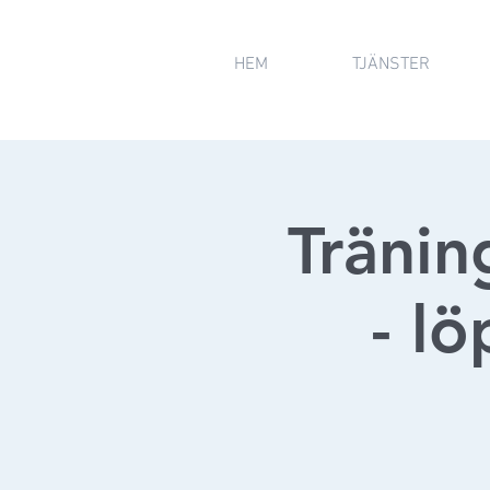
HEM
TJÄNSTER
Träni
- lö