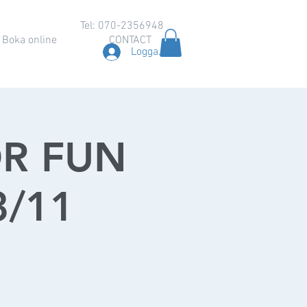
Tel: 070-2356948
Boka online
CONTACT
Logga in
OR FUN
23/11