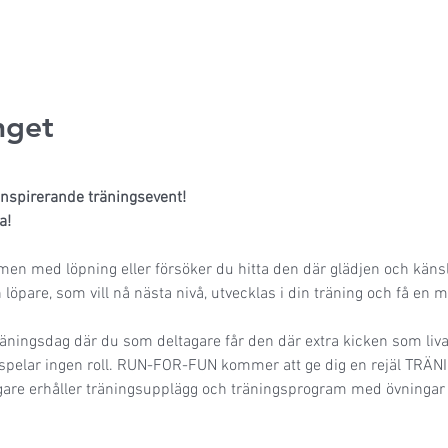
get
nspirerande träningsevent!
a!
en med löpning eller försöker du hitta den där glädjen och käns
 löpare, som vill nå nästa nivå, utvecklas i din träning och få en 
räningsdag där du som deltagare får den där extra kicken som liva
n spelar ingen roll. RUN-FOR-FUN kommer att ge dig en rejäl TRÄ
agare erhåller träningsupplägg och träningsprogram med övningar 