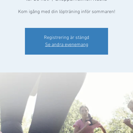
Kom igång med din löpträning inför sommaren!
Registrering är stängd
Se andra evenemang