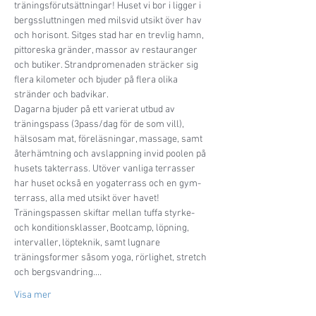
träningsförutsättningar! Huset vi bor i ligger i 
bergssluttningen med milsvid utsikt över hav 
och horisont. Sitges stad har en trevlig hamn, 
pittoreska gränder, massor av restauranger 
och butiker. Strandpromenaden sträcker sig 
flera kilometer och bjuder på flera olika 
stränder och badvikar.
Dagarna bjuder på ett varierat utbud av 
träningspass (3pass/dag för de som vill), 
hälsosam mat, föreläsningar, massage, samt 
återhämtning och avslappning invid poolen på 
husets takterrass. Utöver vanliga terrasser 
har huset också en yogaterrass och en gym-
terrass, alla med utsikt över havet! 
Träningspassen skiftar mellan tuffa styrke- 
och konditionsklasser, Bootcamp, löpning, 
intervaller, löpteknik, samt lugnare 
träningsformer såsom yoga, rörlighet, stretch 
och bergsvandring.…
Visa mer