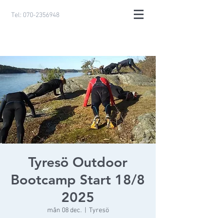
Tel:
070-2356948
Tyresö Outdoor
Bootcamp Start 18/8
2025
mån 08 dec.
  |  
Tyresö