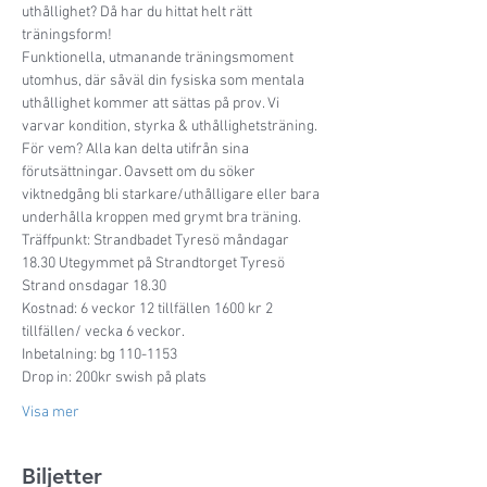
uthållighet? Då har du hittat helt rätt 
träningsform!
Funktionella, utmanande träningsmoment 
utomhus, där såväl din fysiska som mentala 
uthållighet kommer att sättas på prov. Vi 
varvar kondition, styrka & uthållighetsträning. 
För vem? Alla kan delta utifrån sina 
förutsättningar. Oavsett om du söker 
viktnedgång bli starkare/uthålligare eller bara 
underhålla kroppen med grymt bra träning.
Träffpunkt: Strandbadet Tyresö måndagar 
18.30 Utegymmet på Strandtorget Tyresö 
Strand onsdagar 18.30
Kostnad: 6 veckor 12 tillfällen 1600 kr 2 
tillfällen/ vecka 6 veckor.
Inbetalning: bg 110-1153
Drop in: 200kr swish på plats
Visa mer
Biljetter