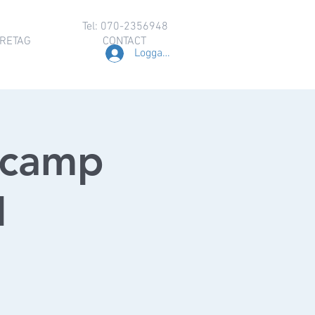
Tel: 070-2356948
RETAG
CONTACT
Logga in
tcamp
1