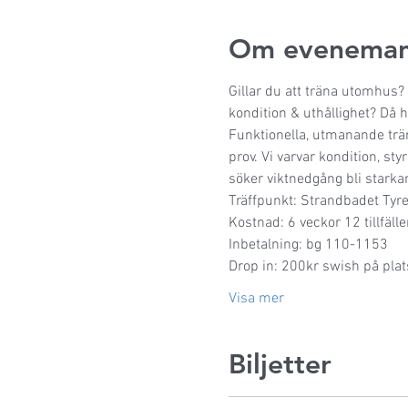
Om eveneman
Gillar du att träna utomhus?
kondition & uthållighet? Då h
Funktionella, utmanande trä
prov. Vi varvar kondition, st
söker viktnedgång bli starka
Träffpunkt: Strandbadet Ty
Kostnad: 6 veckor 12 tillfälle
Inbetalning: bg 110-1153
Drop in: 200kr swish på plat
Visa mer
Biljetter