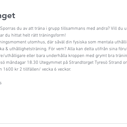
get
 Sporras du av att träna i grupp tillsammans med andra? Vill du u
ar du hittat helt rätt träningsform!
ningsmoment utomhus, där såväl din fysiska som mentala uthålli
yrka & uthållighetsträning. För vem? Alla kan delta utifrån sina för
re/uthålligare eller bara underhålla kroppen med grymt bra tränin
resö måndagar 18.30 Utegymmet på Strandtorget Tyresö Strand o
n 1600 kr 2 tillfällen/ vecka 6 veckor.
s