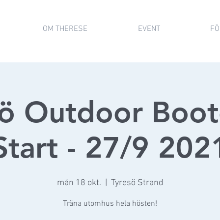
OM THERESE
EVENT
FÖ
sö Outdoor Boo
Start - 27/9 202
mån 18 okt.
  |  
Tyresö Strand
Träna utomhus hela hösten!