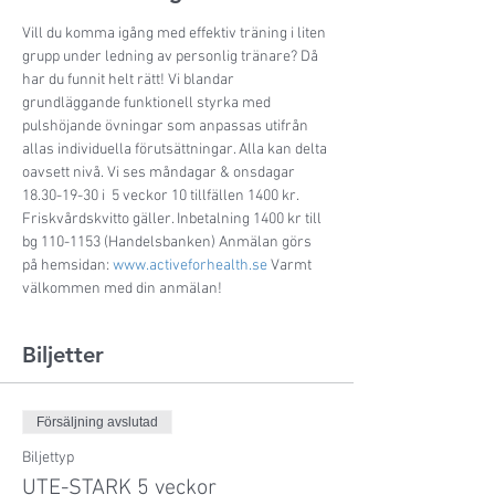
Vill du komma igång med effektiv träning i liten 
grupp under ledning av personlig tränare? Då 
har du funnit helt rätt! Vi blandar 
grundläggande funktionell styrka med 
pulshöjande övningar som anpassas utifrån 
allas individuella förutsättningar. Alla kan delta 
oavsett nivå. Vi ses måndagar & onsdagar 
18.30-19-30 i  5 veckor 10 tillfällen 1400 kr. 
Friskvårdskvitto gäller. Inbetalning 1400 kr till 
bg 110-1153 (Handelsbanken) Anmälan görs 
på hemsidan: 
www.activeforhealth.se
 Varmt 
välkommen med din anmälan!
Biljetter
Försäljning avslutad
Biljettyp
UTE-STARK 5 veckor