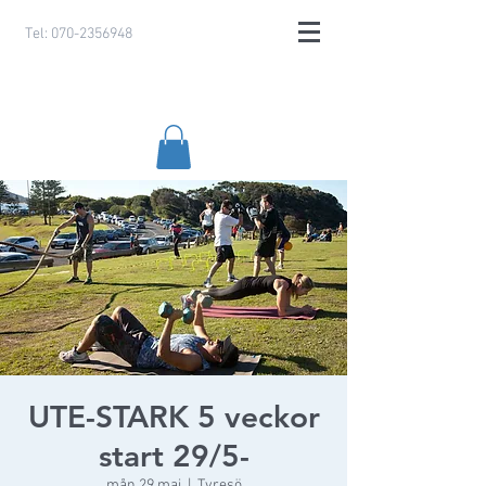
Tel:
070-2356948
UTE-STARK 5 veckor
start 29/5-
mån 29 maj
  |  
Tyresö