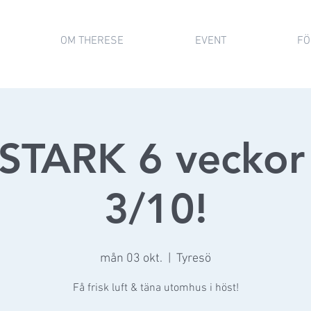
OM THERESE
EVENT
FÖ
STARK 6 veckor 
3/10!
mån 03 okt.
  |  
Tyresö
Få frisk luft & täna utomhus i höst!