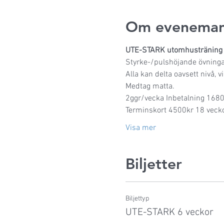
Om eveneman
UTE-STARK utomhusträning 1
Styrke-/pulshöjande övningar 
Alla kan delta oavsett nivå, v
Medtag matta.
2ggr/vecka Inbetalning 1680
Terminskort 4500kr 18 vecko
Visa mer
Biljetter
Biljettyp
UTE-STARK 6 veckor