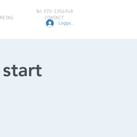
Tel: 070-2356948
RETAG
CONTACT
Logga in
start