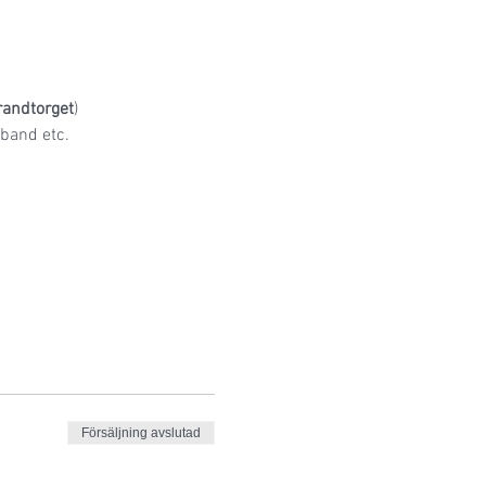
andtorget
)
sband etc.
Försäljning avslutad